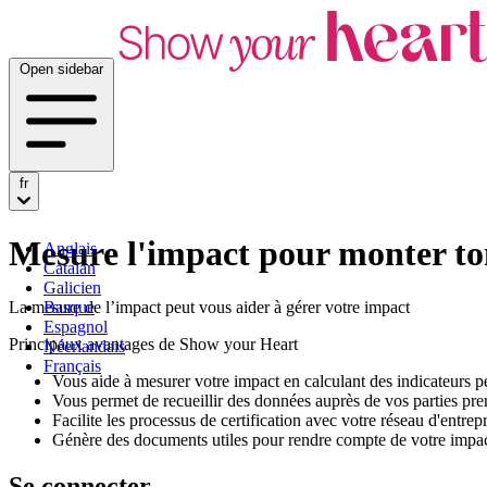
Open sidebar
fr
Mesure l'impact pour monter ton
Anglais
Catalan
Galicien
La mesure de l’impact peut vous aider à gérer votre impact
Basque
Espagnol
Principaux avantages de Show your Heart
Néerlandais
Français
Vous aide à mesurer votre impact en calculant des indicateurs pe
Vous permet de recueillir des données auprès de vos parties pr
Facilite les processus de certification avec votre réseau d'entrepr
Génère des documents utiles pour rendre compte de votre impact (
Se connecter