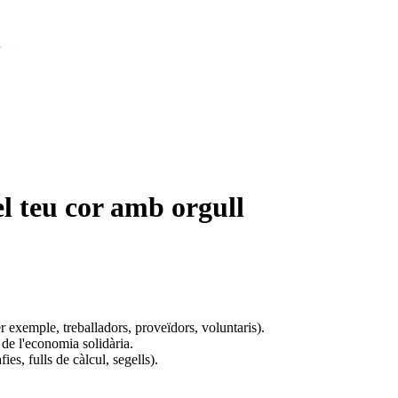
l teu cor amb orgull
er exemple, treballadors, proveïdors, voluntaris).
s de l'economia solidària.
es, fulls de càlcul, segells).