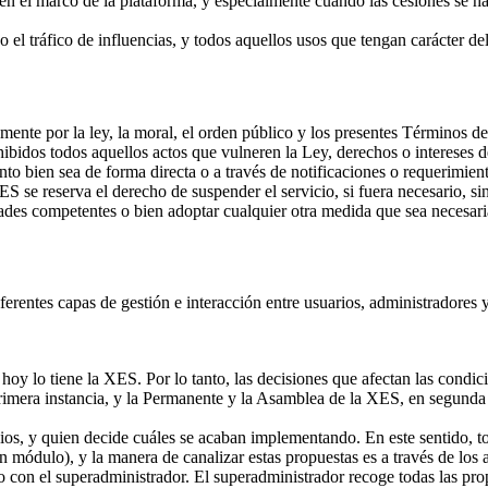
os en el marco de la plataforma, y especialmente cuando las cesiones se 
 o el tráfico de influencias, y todos aquellos usos que tengan carácter del
mente por la ley, la moral, el orden público y los presentes Términos d
bidos todos aquellos actos que vulneren la Ley, derechos o intereses 
o bien sea de forma directa o a través de notificaciones o requerimiento
ES se reserva el derecho de suspender el servicio, si fuera necesario, s
idades competentes o bien adoptar cualquier otra medida que sea necesari
ferentes capas de gestión e interacción entre usuarios, administradores
r hoy lo tiene la XES. Por lo tanto, las decisiones que afectan las condi
primera instancia, y la Permanente y la Asamblea de la XES, en segunda 
os, y quien decide cuáles se acaban implementando. En este sentido, t
n módulo), y la manera de canalizar estas propuestas es a través de los
to con el superadministrador. El superadministrador recoge todas las pr