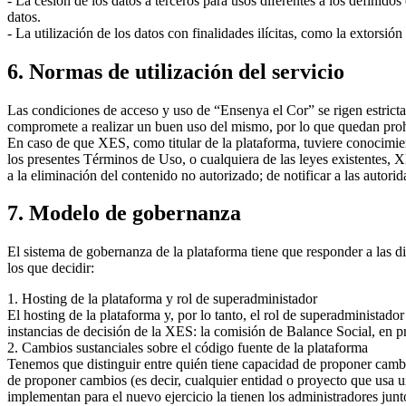
- La cesión de los datos a terceros para usos diferentes a los definid
datos.
- La utilización de los datos con finalidades ilícitas, como la extorsión
6. Normas de utilización del servicio
Las condiciones de acceso y uso de “Ensenya el Cor” se rigen estricta
compromete a realizar un buen uso del mismo, por lo que quedan prohi
En caso de que XES, como titular de la plataforma, tuviere conocimient
los presentes Términos de Uso, o cualquiera de las leyes existentes, X
a la eliminación del contenido no autorizado; de notificar a las autor
7. Modelo de gobernanza
El sistema de gobernanza de la plataforma tiene que responder a las di
los que decidir:
1. Hosting de la plataforma y rol de superadministador
El hosting de la plataforma y, por lo tanto, el rol de superadministado
instancias de decisión de la XES: la comisión de Balance Social, en 
2. Cambios sustanciales sobre el código fuente de la plataforma
Tenemos que distinguir entre quién tiene capacidad de proponer cambi
de proponer cambios (es decir, cualquier entidad o proyecto que usa u
implementan para el nuevo ejercicio la tienen los administradores jun