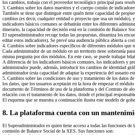
los cambios, trabaja con el proveedor tecnológico principal para reso
3. Cambios sobre los datos maestros y el cuerpo común de indicadore
También se tiene que distinguir entre quién tiene capacidad de propu
cambios (es decir, cualquier entidad o proyecto que usa un módulo), y
indicadores básicos comunes se debatirán entre los diferentes adminis
itinerario, la capacidad de decisión está en la comisión de Balance So
El superadministrador recoge todas las propuestas, dinamiza los encue
editar estos indicadores). Se prevé una audiencia pública abierta a c
4. Cambios sobre indicadores específicos de diferentes módulos que 
Cada administrador de un módulo en un territorio tiene soberanía para
misma pregunta por dos módulos. En este caso, se puede trabajar bila
A diferencia de los indicadores básicos comunes, los indicadores y p
administrador puede, además, introducir los cambios de identidad gráfi
administrador (esta capacidad de adaptar la experiencia del usuario está
5. Cambios sobre las condiciones de uso y tratamiento de los datos d
los datos, que los usuarios aceptarán en la hora de empezar el módul
documento de Términos de uso de la plataforma y del Contrato de aloja
relación con el tratamiento de los datos, donde el principal responsab
El esquema que se muestra a continuación ilustra este modelo de gobe
8. La plataforma cuenta con un mantenimi
El Superadministrador es quien tiene acceso a todas las funciones de la
comisión de Balance Social de la XES. Sus funciones son: