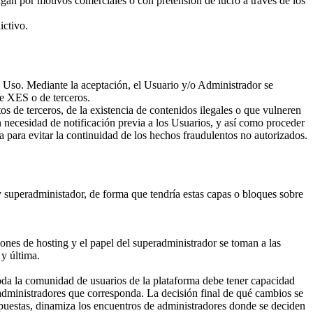
hagan por motivos comerciales o con pretensión de lucro a través de los
ictivo.
e Uso. Mediante la aceptación, el Usuario y/o Administrador se
de XES o de terceros.
s de terceros, de la existencia de contenidos ilegales o que vulneren
in necesidad de notificación previa a los Usuarios, y así como proceder
a para evitar la continuidad de los hechos fraudulentos no autorizados.
 y superadministador, de forma que tendría estas capas o bloques sobre
ciones de hosting y el papel del superadministrador se toman a las
y última.
oda la comunidad de usuarios de la plataforma debe tener capacidad
 administradores que corresponda. La decisión final de qué cambios se
opuestas, dinamiza los encuentros de administradores donde se deciden