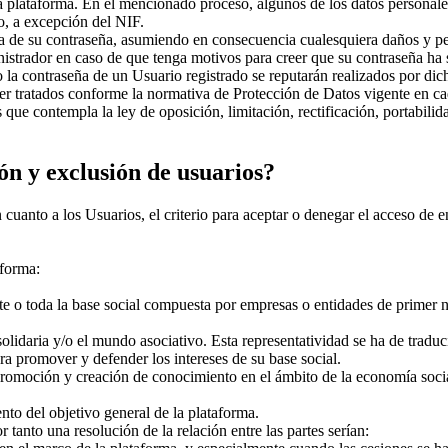
 la plataforma. En el mencionado proceso, algunos de los datos personal
o, a excepción del NIF.
a de su contraseña, asumiendo en consecuencia cualesquiera daños y per
istrador en caso de que tenga motivos para creer que su contraseña ha s
bajo la contraseña de un Usuario registrado se reputarán realizados por 
ser tratados conforme la normativa de Protección de Datos vigente en ca
os que contempla la ley de oposición, limitación, rectificación, portabil
ón y exclusión de usuarios?
uanto a los Usuarios, el criterio para aceptar o denegar el acceso de 
aforma:
rte o toda la base social compuesta por empresas o entidades de primer n
solidaria y/o el mundo asociativo. Esta representatividad se ha de tradu
ara promover y defender los intereses de su base social.
 promoción y creación de conocimiento en el ámbito de la economía soci
nto del objetivo general de la plataforma.
tanto una resolución de la relación entre las partes serían: