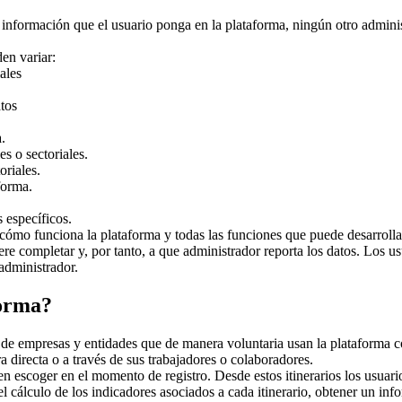
 información que el usuario ponga en la plataforma, ningún otro adminis
en variar:
ales
tos
.
s o sectoriales.
oriales.
forma.
 específicos.
cómo funciona la plataforma y todas las funciones que puede desarrollar
e completar y, por tanto, a que administrador reporta los datos. Los usu
administrador.
forma?
de empresas y entidades que de manera voluntaria usan la plataforma c
a directa o a través de sus trabajadores o colaboradores.
n escoger en el momento de registro. Desde estos itinerarios los usuarios
el cálculo de los indicadores asociados a cada itinerario, obtener un i