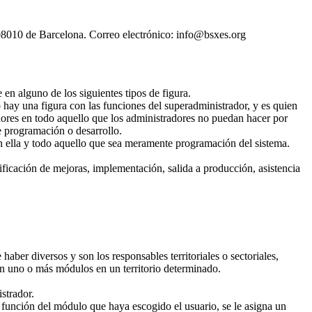
08010 de Barcelona. Correo electrónico: info@bsxes.org
 en alguno de los siguientes tipos de figura.
lo hay una figura con las funciones del superadministrador, y es quien
radores en todo aquello que los administradores no puedan hacer por
e programación o desarrollo.
en ella y todo aquello que sea meramente programación del sistema.
tificación de mejoras, implementación, salida a producción, asistencia
aber diversos y son los responsables territoriales o sectoriales,
an uno o más módulos en un territorio determinado.
strador.
n función del módulo que haya escogido el usuario, se le asigna un