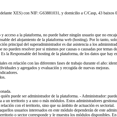
n adelante XES) con NIF: G63881031, y domicilio a C/Casp, 43 baixos 
so y acceso a la plataforma, no puede haber ningún usuario que no encaje
sponsable del alojamiento de la plataforma web (hosting). Por lo tanto, so
unción principal del superadministrador es dar asistencia a los administ
que no pueden resolver por si mismos por causas o causadas por temas d
 Es la Responsable del hosting de la plataforma, de los datos que hay 
ales en relación con las diferentes fases de trabajo durante el año: iden
individuales y agregados y evaluación y recogida de nuevas mejoras.
ndicadores.
los.
ionada.
quién puede ser administrador de la plataforma. - Administrador: puede h
da a un territorio y a uno o más módulos. Estos administradores gestion
ación con el territorio, sino que su ámbito de actuación es sectorial.
aquellos usuarios interesados en este módulo dependerán de este admini
 territorio o sector corresponde y le muestra los módulos disponibles. E