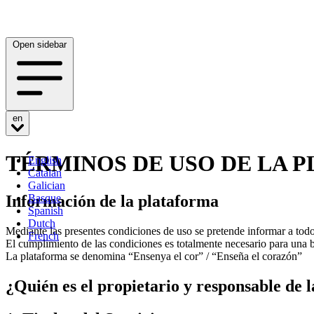
Open sidebar
en
TÉRMINOS DE USO DE LA 
English
Catalan
Galician
Información de la plataforma
Basque
Spanish
Dutch
Mediante las presentes condiciones de uso se pretende informar a todos 
French
El cumplimiento de las condiciones es totalmente necesario para una 
La plataforma se denomina “Ensenya el cor” / “Enseña el corazón”
¿Quién es el propietario y responsable de 