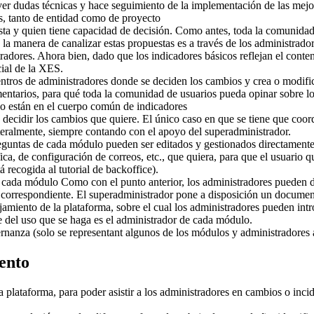
lver dudas técnicas y hace seguimiento de la implementación de las mej
s, tanto de entidad como de proyecto
esta y quien tiene capacidad de decisión. Como antes, toda la comunida
 la manera de canalizar estas propuestas es a través de los administrad
tradores. Ahora bien, dado que los indicadores básicos reflejan el cont
cial de la XES.
ntros de administradores donde se deciden los cambios y crea o modific
omentarios, para qué toda la comunidad de usuarios pueda opinar sobre l
no están en el cuerpo común de indicadores
 decidir los cambios que quiere. El único caso en que se tiene que coord
teralmente, siempre contando con el apoyo del superadministrador.
reguntas de cada módulo pueden ser editados y gestionados directamente 
ca, de configuración de correos, etc., que quiera, para que el usuario 
 recogida al tutorial de backoffice).
e cada módulo Como con el punto anterior, los administradores pueden 
o correspondiente. El superadministrador pone a disposición un documen
miento de la plataforma, sobre el cual los administradores pueden intr
le del uso que se haga es el administrador de cada módulo.
rnanza (solo se representant algunos de los módulos y administradores
ento
 plataforma, para poder asistir a los administradores en cambios o incide