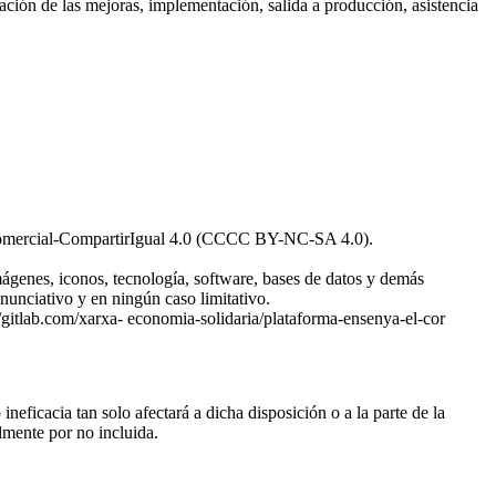
icación de las mejoras, implementación, salida a producción, asistencia
NoComercial-CompartirIgual 4.0 (CCCC BY-NC-SA 4.0).
imágenes, iconos, tecnología, software, bases de datos y demás
enunciativo y en ningún caso limitativo.
/gitlab.com/xarxa- economia-solidaria/plataforma-ensenya-el-cor
neficacia tan solo afectará a dicha disposición o a la parte de la
lmente por no incluida.