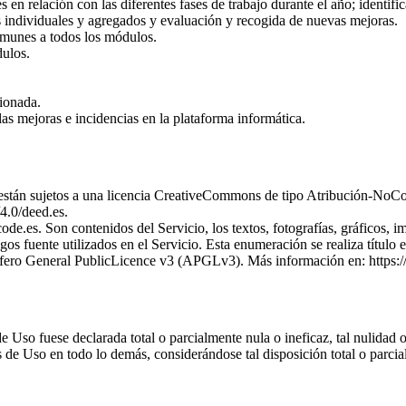
s en relación con las diferentes fases de trabajo durante el año; identif
es individuales y agregados y evaluación y recogida de nuevas mejoras.
omunes a todos los módulos.
dulos.
ionada.
las mejoras e incidencias en la plataforma informática.
vo están sujetos a una licencia CreativeCommons de tipo Atribución-
4.0/deed.es.
ode.es. Son contenidos del Servicio, los textos, fotografías, gráficos, 
os fuente utilizados en el Servicio. Esta enumeración se realiza título 
aAffero General PublicLicence v3 (APGLv3). Más información en: https:/
 Uso fuese declarada total o parcialmente nula o ineficaz, tal nulidad o i
s de Uso en todo lo demás, considerándose tal disposición total o parcia