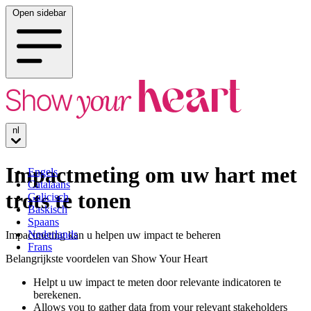
Open sidebar
nl
Impactmeting om uw hart met
Engels
Catalaans
trots te tonen
Galicisch
Baskisch
Spaans
Nederlands
Impactmeting kan u helpen uw impact te beheren
Frans
Belangrijkste voordelen van Show Your Heart
Helpt u uw impact te meten door relevante indicatoren te
berekenen.
Allows you to gather data from your relevant stakeholders