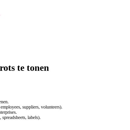
ots te tonen
enen.
 employees, suppliers, volunteers).
terprises.
 spreadsheets, labels).