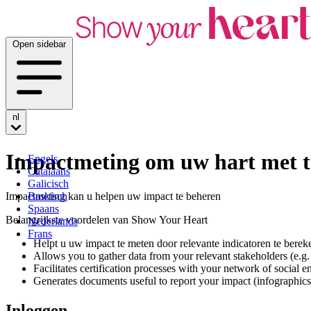
Open sidebar
nl
Impactmeting om uw hart met tr
Engels
Catalaans
Galicisch
Impactmeting kan u helpen uw impact te beheren
Baskisch
Spaans
Belangrijkste voordelen van Show Your Heart
Nederlands
Frans
Helpt u uw impact te meten door relevante indicatoren te berek
Allows you to gather data from your relevant stakeholders (e.g.
Facilitates certification processes with your network of social en
Generates documents useful to report your impact (infographics,
Inloggen