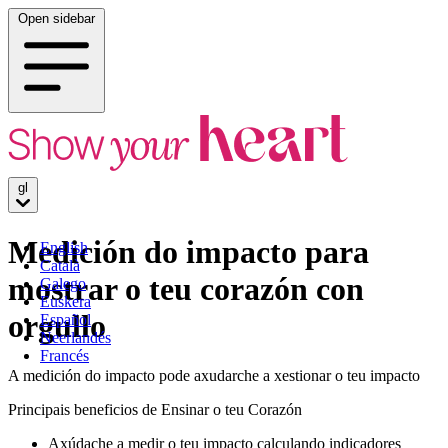
Open sidebar
gl
Medición do impacto para
English
Català
mostrar o teu corazón con
Galego
Euskera
orgullo
Español
Neerlandés
Francés
A medición do impacto pode axudarche a xestionar o teu impacto
Principais beneficios de Ensinar o teu Corazón
Axúdache a medir o teu impacto calculando indicadores