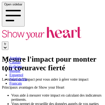
Open sidebar
fr
Mesure l'impact pour monter
Anglais
Catalan
ton coeuravec fierté
Galicien
Basque
Espagnol
Néerlandais
La mesure de l’impact peut vous aider à gérer votre impact
Français
Principaux avantages de Show your Heart
Vous aide à mesurer votre impact en calculant des indicateurs
pertinents.
Vous permet de recueillir des données auprès de vos parties