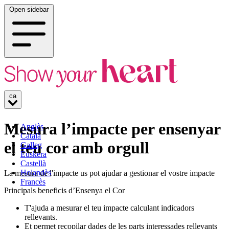
Open sidebar
ca
Mesura l’impacte per ensenyar
Anglès
Català
el teu cor amb orgull
Galleg
Euskera
Castellà
Holandès
La mesura de l'impacte us pot ajudar a gestionar el vostre impacte
Francès
Principals beneficis d’Ensenya el Cor
T'ajuda a mesurar el teu impacte calculant indicadors
rellevants.
Et permet recopilar dades de les parts interessades rellevants