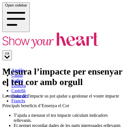
Open sidebar
ca
Mesura l’impacte per ensenyar
Anglès
Català
el teu cor amb orgull
Galleg
Euskera
Castellà
Holandès
La mesura de l'impacte us pot ajudar a gestionar el vostre impacte
Francès
Principals beneficis d’Ensenya el Cor
T'ajuda a mesurar el teu impacte calculant indicadors
rellevants.
Et permet recopilar dades de les parts interessades rellevants